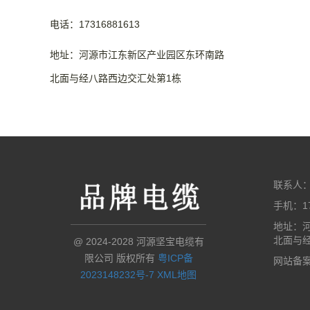
电话：17316881613
地址：河源市江东新区产业园区东环南路
北面与经八路西边交汇处第1栋
联系人
手机：17
地址：
北面与
@ 2024-2028 河源坚宝电缆有
限公司 版权所有
粤ICP备
网站备案号
2023148232号-7
XML地图