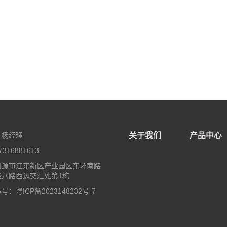
：杨经理
关于我们
产品中心
316881613
河源市江东新区产业园区东环南路
经八路西边交汇处第1栋
：粤ICP备2023148232号-7