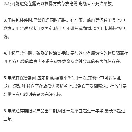
⒉尽可能避免在露天以裸露方式存放电缆,电缆盘不允许平放。
⒊吊装包装件时,严禁几盘同时吊装。在车辆、船舶等运输工具上,电
缆盘要用合适方法加以固定,防止互相碰撞或翻倒,以防止机械损伤电
缆。
⒋电缆严禁与酸、碱及矿物油类接触,要与这些有腐蚀性的物质隔离存
放.贮存电缆的库房内不得有破坏绝缘及腐蚀金属的有害气体存在。
⒌电缆在保管期间,应定期滚动(夏季3个月一次,其他季节可酌情延
期)。滚动时,将向下存放盘边滚翻朝上,以免底面受潮腐烂。存放时要
经常注意电缆封头是否完好无损。
⒍电缆贮存期限以产品出厂期为限,一般不宜超过一年半,最长不超过
二年。